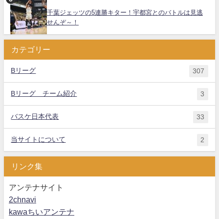
千葉ジェッツの5連勝キター！宇都宮とのバトルは見逃
せんぞ～！
カテゴリー
Bリーグ
307
Bリーグ チーム紹介
3
バスケ日本代表
33
当サイトについて
2
リンク集
アンテナサイト
2chnavi
kawaちいアンテナ