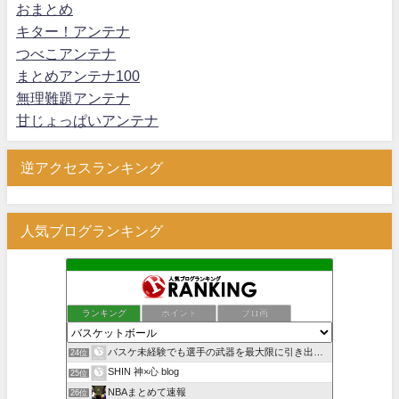
おまとめ
キター！アンテナ
つべこアンテナ
まとめアンテナ100
無理難題アンテナ
甘じょっぱいアンテナ
逆アクセスランキング
人気ブログランキング
ランキング
ポイント
ブロ画
バスケ未経験でも選手の武器を最大限に引き出すことで試合に勝…
24位
SHIN 神×心 blog
25位
NBAまとめて速報
26位