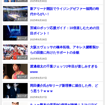
2025年9月30日
新アリーナ開設でライジングゼファー福岡の時
代やろがい！
Bリーグ
2025年9月30日
茨城ロボッツ応援ガイド：10倍楽しむための注
目ポイント！
Bリーグ
2025年9月28日
大阪エヴェッサの橋本拓哉、アキレス腱断裂か
らの回復に向けたサポートの全貌
Bリーグ
2025年9月28日
渡邊雄太の千葉ジェッツ2年目が楽しみすぎる
www
Bリーグ
2025年9月27日
岡田優介氏がBリーグ新理事に就任した件、ど
う思う？ｗｗｗ
Bリーグ
2025年9月27日
ちょｗ熊本の若手PG保坂が捻挫！？マジでど