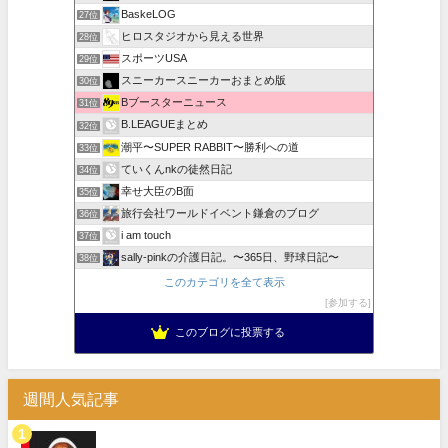
BaskeLOG
27位
ヒロスタジオから見える世界
28位
スポーツUSA
29位
スニーカースニーカーおまとめ版
30位
Bブースターニュース
31位
B.LEAGUEまとめ
32位
潮平〜SUPER RABBIT〜勝利への道
33位
ていくんnkの徒然日記
34位
幸せ大臣のB面
35位
旅行会社ワールドイベント鎌倉のブログ
36位
i am touch
37位
sally-pinkの介護日記。〜365日、野球日記〜
38位
このカテゴリを全て表示
参加する
このブログに投票する
週間人気記事