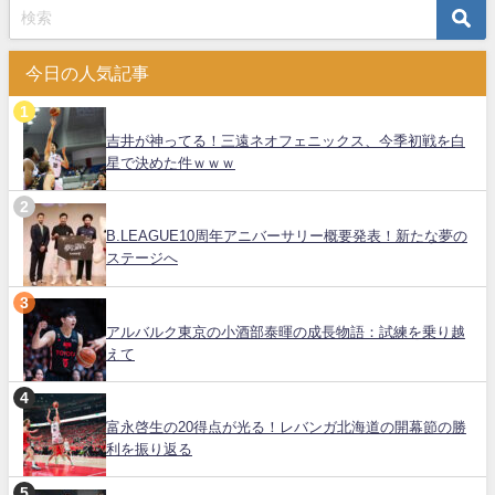
今日の人気記事
吉井が神ってる！三遠ネオフェニックス、今季初戦を白
星で決めた件ｗｗｗ
B.LEAGUE10周年アニバーサリー概要発表！新たな夢の
ステージへ
アルバルク東京の小酒部泰暉の成長物語：試練を乗り越
えて
富永啓生の20得点が光る！レバンガ北海道の開幕節の勝
利を振り返る