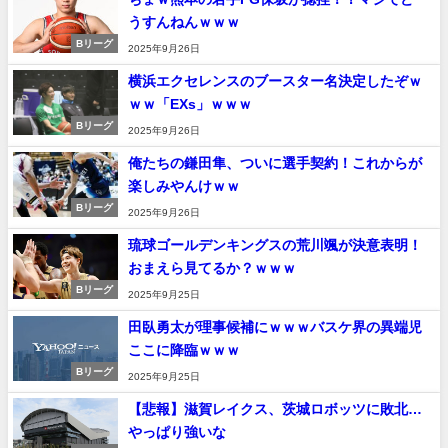
うすんねんｗｗｗ
Bリーグ
2025年9月26日
横浜エクセレンスのブースター名決定したぞｗ
ｗｗ「EXs」ｗｗｗ
Bリーグ
2025年9月26日
俺たちの鎌田隼、ついに選手契約！これからが
楽しみやんけｗｗ
Bリーグ
2025年9月26日
琉球ゴールデンキングスの荒川颯が決意表明！
おまえら見てるか？ｗｗｗ
Bリーグ
2025年9月25日
田臥勇太が理事候補にｗｗｗバスケ界の異端児
ここに降臨ｗｗｗ
Bリーグ
2025年9月25日
【悲報】滋賀レイクス、茨城ロボッツに敗北…
やっぱり強いな