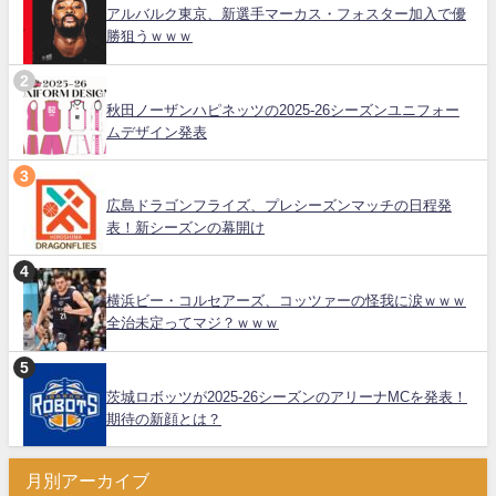
アルバルク東京、新選手マーカス・フォスター加入で優
勝狙うｗｗｗ
秋田ノーザンハピネッツの2025-26シーズンユニフォー
ムデザイン発表
広島ドラゴンフライズ、プレシーズンマッチの日程発
表！新シーズンの幕開け
横浜ビー・コルセアーズ、コッツァーの怪我に涙ｗｗｗ
全治未定ってマジ？ｗｗｗ
茨城ロボッツが2025-26シーズンのアリーナMCを発表！
期待の新顔とは？
月別アーカイブ