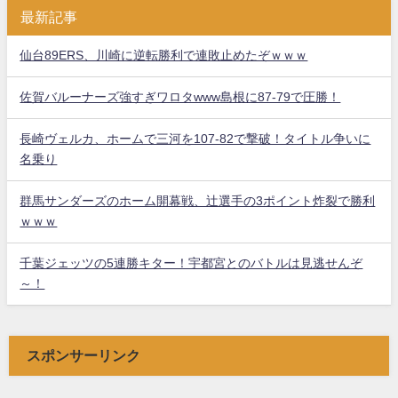
最新記事
仙台89ERS、川崎に逆転勝利で連敗止めたぞｗｗｗ
佐賀バルーナーズ強すぎワロタwww島根に87-79で圧勝！
長崎ヴェルカ、ホームで三河を107-82で撃破！タイトル争いに
名乗り
群馬サンダーズのホーム開幕戦、辻選手の3ポイント炸裂で勝利
ｗｗｗ
千葉ジェッツの5連勝キター！宇都宮とのバトルは見逃せんぞ
～！
スポンサーリンク