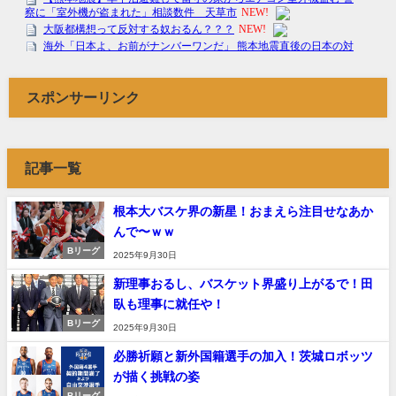
スポンサーリンク
記事一覧
根本大バスケ界の新星！おまえら注目せなあか
んで〜ｗｗ
Bリーグ
2025年9月30日
新理事おるし、バスケット界盛り上がるで！田
臥も理事に就任や！
Bリーグ
2025年9月30日
必勝祈願と新外国籍選手の加入！茨城ロボッツ
が描く挑戦の姿
Bリーグ