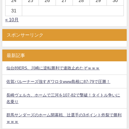
24
25
26
27
28
29
30
31
« 10月
スポンサーリンク
最新記事
仙台89ERS、川崎に逆転勝利で連敗止めたぞｗｗｗ
佐賀バルーナーズ強すぎワロタwww島根に87-79で圧勝！
長崎ヴェルカ、ホームで三河を107-82で撃破！タイトル争いに
名乗り
群馬サンダーズのホーム開幕戦、辻選手の3ポイント炸裂で勝利
ｗｗｗ