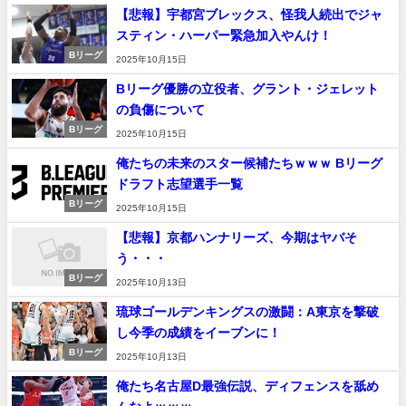
【悲報】宇都宮ブレックス、怪我人続出でジャ
スティン・ハーパー緊急加入やんけ！
Bリーグ
2025年10月15日
Bリーグ優勝の立役者、グラント・ジェレット
の負傷について
Bリーグ
2025年10月15日
俺たちの未来のスター候補たちｗｗｗ Bリーグ
ドラフト志望選手一覧
Bリーグ
2025年10月15日
【悲報】京都ハンナリーズ、今期はヤバそ
う・・・
Bリーグ
2025年10月13日
琉球ゴールデンキングスの激闘：A東京を撃破
し今季の成績をイーブンに！
Bリーグ
2025年10月13日
俺たち名古屋D最強伝説、ディフェンスを舐め