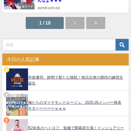
んなよｗｗｗ
Bリーグ
2025年10月13日
1 / 18
今日の人気記事
寺坂優羽、静岡で新たな挑戦！地元出身の期待の練習生
誕生
俺たちのダイヤモンドルージュ、2025-26メンバー発表
キターーーーーｗｗｗ
B2奈良のペトロフ、負傷で開幕節欠場！インジュアリー