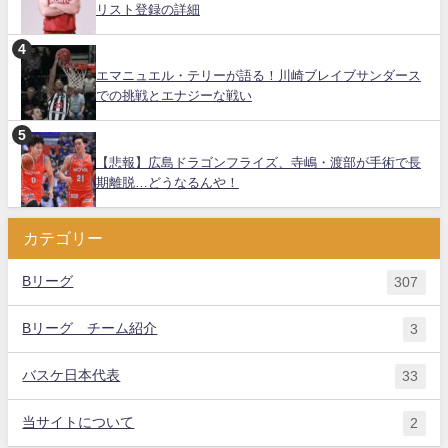
リスト登録の詳細
エマニュエル・テリーが語る！川崎ブレイブサンダース
での挑戦とエナジーな戦い
【悲報】広島ドラゴンフライズ、寺嶋・渡部が手術で長
期離脱…どうなるんや！
カテゴリー
Bリーグ
307
Bリーグ チーム紹介
3
バスケ日本代表
33
当サイトについて
2