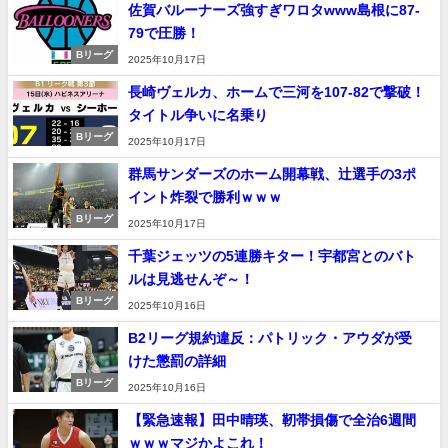
佐賀バルーナーズ強すぎワロタwww島根に87-
79で圧勝！
Bリーグ
2025年10月17日
長崎ヴェルカ、ホームで三河を107-82で撃破！
タイトル争いに名乗り
Bリーグ
2025年10月17日
群馬サンダーズのホーム開幕戦、辻選手の3ポ
イント炸裂で勝利ｗｗｗ
Bリーグ
2025年10月17日
千葉ジェッツの5連勝キター！宇都宮とのバト
ルは見逃せんぞ～！
Bリーグ
2025年10月16日
B2リーグ規約違反：パトリック・アウダが受
けた懲罰の詳細
Bリーグ
2025年10月16日
【緊急速報】田中晴瑛、靭帯損傷で全治6週間
ｗｗｗマジかよこれ！