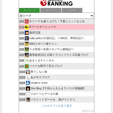
ランキング
ポイント
ブロ画
Ｂリーグを盛り上げろ！千葉ジェッツまとめ
1位
Bブースターニュース
2位
籠球王国
3位
sally-pinkの介護日記。〜365日、野球日記〜
4位
NBAスポーツ速チャン
5位
スタ辞苑〜全国スタジアム観戦記〜
6位
籠球徒然日記-広島ドラゴンフライズ応援ブログ
7位
あまくまチャンネル
8位
バスケを数字で見るブログ
9位
果てしない旅
10位
あがすけブログ
11位
ctraier's room
12位
Sho Blog【子供から大人までバスケ情報網】
13位
スポーツとデータの巣
14位
バスケットボールを、遊びつくそう。
15位
このカテゴリを全て表示
参加する