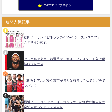
このブログに投票する
週間人気記事
秋田ノーザンハピネッツの2025-26シーズンユニフォー
ムデザイン発表
アルバルク東京、新選手マーカス・フォスター加入で優
勝狙うｗｗｗ
【朗報】アルバルク東京が強力な補強してんで！ガチで
ヤバい！
横浜ビー・コルセアーズ、コッツァーの怪我に涙ｗｗｗ
全治未定ってマジ？ｗｗｗ