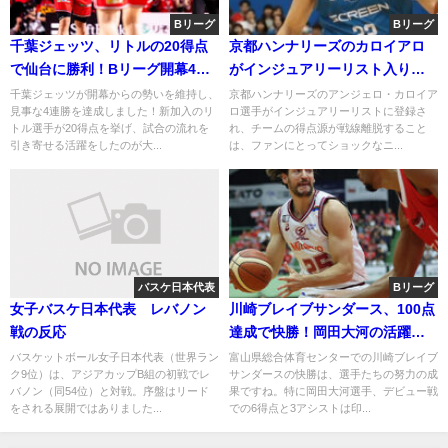
Bリーグ
Bリーグ
千葉ジェッツ、リトルの20得点
京都ハンナリーズのカロイアロ
で仙台に勝利！Bリーグ開幕4連
がインジュアリーリスト入り、
勝
チームへの影響は？
千葉ジェッツが開幕からの勢いを維持し、
京都ハンナリーズのアンジェロ・カロイア
見事な4連勝を達成しました！新加入のリ
ロ選手がインジュアリーリストに登録さ
トル選手が20得点を挙げ、試合の流れを
れ、チームの得点源が戦線離脱すること
引き寄せる活躍をしたのが大...
は、ファンにとってショックなニ...
バスケ日本代表
Bリーグ
女子バスケ日本代表 レバノン
川崎ブレイブサンダース、100点
戦の反応
達成で快勝！岡田大河の活躍に
注目
バスケットボール女子日本代表（世界ラン
富山県総合体育センターでの川崎ブレイブ
ク9位）は、アジアカップB組の初戦でレ
サンダースの快勝は、選手たちの努力の成
バノン（同54位）と対戦。序盤はリード
果ですね。特に岡田大河選手、デビュー戦
をされる展開ではありました...
での6得点と3アシストは印...