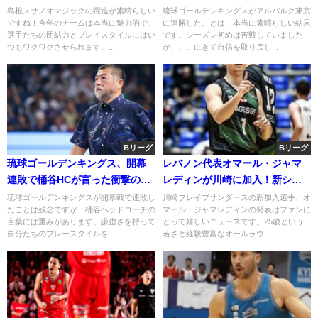
イーブンに！
島根スサノオマジックの躍進が素晴らしい
琉球ゴールデンキングスがアルバルク東京
ですね！今年のチームは本当に魅力的で、
に連勝したことは、本当に素晴らしい結果
選手たちの団結力とプレイスタイルにはい
です。シーズン初めは苦戦していました
つもワクワクさせられます。...
が、ここにきて自信を取り戻し...
Bリーグ
Bリーグ
琉球ゴールデンキングス、開幕
レバノン代表オマール・ジャマ
連敗で桶谷HCが言った衝撃の一
レディンが川崎に加入！新シー
言ｗｗｗ
ズンの展望とチームへの影響
琉球ゴールデンキングスが開幕戦で連敗し
川崎ブレイブサンダースの新加入選手、オ
たことは残念ですが、桶谷ヘッドコーチの
マール・ジャマレディンの発表はファンに
言葉には重みがあります。謙虚さを持って
とって嬉しいニュースです。25歳という
自分たちのプレースタイルを...
若さと経験豊富なオールラウ...