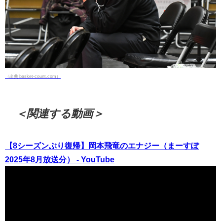
（出典 basket-count.com）
＜関連する動画＞
【8シーズンぶり復帰】岡本飛竜のエナジー（まーすぽ
2025年8月放送分） - YouTube