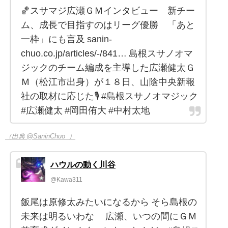
🏀スサマジ広瀬ＧＭインタビュー 新チー
ム、成長で目指すのはリーグ優勝 「あと
一枠」にも言及 sanin-
chuo.co.jp/articles/-/841… 島根スサノオマ
ジックのチーム編成を主導した広瀬健太Ｇ
Ｍ（松江市出身）が１８日、山陰中央新報
社の取材に応じた🎙️ #島根スサノオマジック
#広瀬健太 #岡田侑大 #中村太地
（出典 @SaninChuo_）
ハウルの動く川谷
@Kawa311
飯尾は原修太みたいになるから そら島根の
未来は明るいわな 広瀬、いつの間にＧＭ