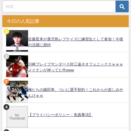
今日の人気記事
佐藤星来が鹿児島レブナイズに練習生として参加！今後
の活躍に期待
川崎ブレイブサンダース対三遠ネオフェニックスｗｗｗ
メイテンが神ってた件www
俺たちの鎌田隼、ついに選手契約！これからが楽しみや
んけｗｗ
【プライバシーポリシー・免責事項】