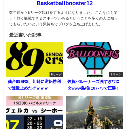
Basketballbooster12
数年前からBリーグ観戦をするようになりました。 こんなにも楽
しく熱く観戦できるスポーツがあるということを多くの人に知っ
てもらいたいという気持ちでブログを立ち上げました。
最近書いた記事
Bリーグ
Bリーグ
仙台89ERS、川崎に逆転勝利
佐賀バルーナーズ強すぎワロ
で連敗止めたぞｗｗｗ
タwww島根に87-79で圧勝！
Bリーグ
Bリーグ