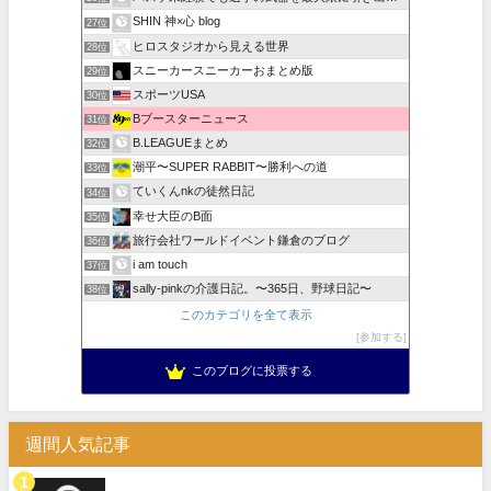
SHIN 神×心 blog
27位
ヒロスタジオから見える世界
28位
スニーカースニーカーおまとめ版
29位
スポーツUSA
30位
Bブースターニュース
31位
B.LEAGUEまとめ
32位
潮平〜SUPER RABBIT〜勝利への道
33位
ていくんnkの徒然日記
34位
幸せ大臣のB面
35位
旅行会社ワールドイベント鎌倉のブログ
36位
i am touch
37位
sally-pinkの介護日記。〜365日、野球日記〜
38位
このカテゴリを全て表示
参加する
このブログに投票する
週間人気記事