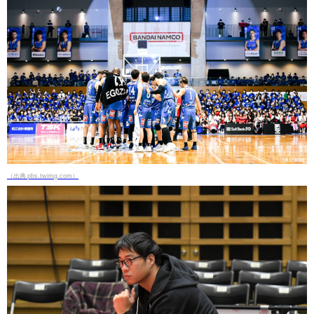
（出典 pbs.twimg.com）