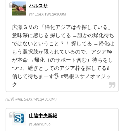
ハルスサ
@nESeXiTW1qA3O8M
広瀬ＧＭの 「帰化アジアは今探している」
意味深に感じる 探してる →誰かの帰化待ち
ではないということ？！ 探してる →帰化は
もう選択肢が限られているので、アジア枠
が本命 →帰化（のサポート含む）待ちをし
つつ、紲ぎとしてのアジア枠を探してる⁈
信じて待ちまーす🖐️ #島根スサノオマジッ
ク
（出典 @nESeXiTW1qA3O8M）
山陰中央新報
@SaninChuo_