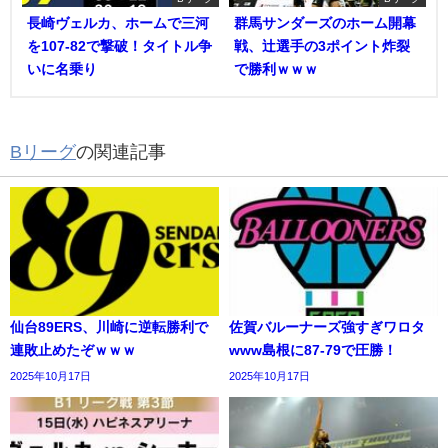
長崎ヴェルカ、ホームで三河
群馬サンダーズのホーム開幕
を107-82で撃破！タイトル争
戦、辻選手の3ポイント炸裂
いに名乗り
で勝利ｗｗｗ
Bリーグ
の関連記事
仙台89ERS、川崎に逆転勝利で
佐賀バルーナーズ強すぎワロタ
連敗止めたぞｗｗｗ
www島根に87-79で圧勝！
2025年10月17日
2025年10月17日