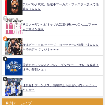
アルバルク東京、新選手マーカス・フォスター加入で優
勝狙うｗｗｗ
秋田ノーザンハピネッツの2025-26シーズンユニフォー
ムデザイン発表
横浜ビー・コルセアーズ、コッツァーの怪我に涙ｗｗｗ
全治未定ってマジ？ｗｗｗ
茨城ロボッツが2025-26シーズンのアリーナMCを発表！
期待の新顔とは？
【悲報】フランクス、出場停止＆罰金5万円ｗｗどうし
たんや？
月別アーカイブ