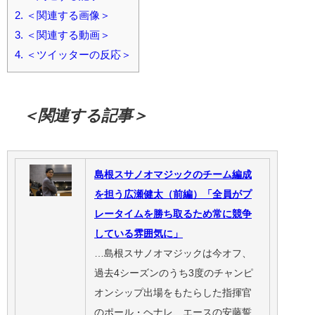
2.
＜関連する画像＞
3.
＜関連する動画＞
4.
＜ツイッターの反応＞
＜関連する記事＞
島根スサノオマジックのチーム編成
を担う広瀬健太（前編）「全員がプ
レータイムを勝ち取るため常に競争
している雰囲気に」
…島根スサノオマジックは今オフ、
過去4シーズンのうち3度のチャンピ
オンシップ出場をもたらした指揮官
のポール・ヘナレ、エースの安藤誓