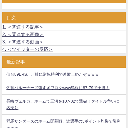
目次
1.
＜関連する記事＞
2.
＜関連する画像＞
3.
＜関連する動画＞
4.
＜ツイッターの反応＞
最新記事
仙台89ERS、川崎に逆転勝利で連敗止めたぞｗｗｗ
佐賀バルーナーズ強すぎワロタwww島根に87-79で圧勝！
長崎ヴェルカ、ホームで三河を107-82で撃破！タイトル争いに
名乗り
群馬サンダーズのホーム開幕戦、辻選手の3ポイント炸裂で勝利
ｗｗｗ