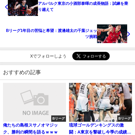
アルバルク東京の小酒部泰暉の成長物語：試練を乗
り越えて
Bリーグ1年目の苦悩と希望：渡邊雄太の千葉ジェッ
ツ挑戦
Xでフォローしよう
おすすめの記事
Bリーグ
Bリーグ
俺たちの島根スサノオマジッ
琉球ゴールデンキングスの激
ク、勝利の瞬間を語るｗｗｗ
闘：A東京を撃破し今季の成績を