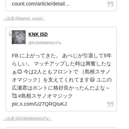
count.com/article/detail…
（出典 @basket_count）
KNK ISD
@610b9dbfe9d147a
FB に上がってきた。 あべじが引退して5年
らしい。 マッチアップした時は興奮したな
ぁ😊 今は2人ともフロントで ［島根スサノ
オマジック］を支えてくれてます😃 ユニの
広瀬君はホントに格好良かったんだよな～
🥰 #島根スサノオマジック
pic.x.com/U27QRQIuKJ
（出典 @610b9dbfe9d147a）