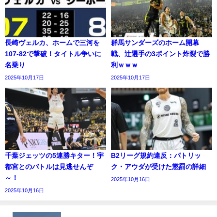
長崎ヴェルカ、ホームで三河を
群馬サンダーズのホーム開幕
107-82で撃破！タイトル争いに
戦、辻選手の3ポイント炸裂で勝
名乗り
利ｗｗｗ
2025年10月17日
2025年10月17日
千葉ジェッツの5連勝キター！宇
B2リーグ規約違反：パトリッ
都宮とのバトルは見逃せんぞ
ク・アウダが受けた懲罰の詳細
～！
2025年10月16日
2025年10月16日