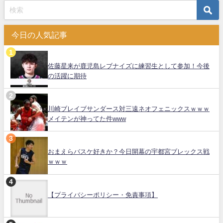
今日の人気記事
佐藤星来が鹿児島レブナイズに練習生として参加！今後
の活躍に期待
川崎ブレイブサンダース対三遠ネオフェニックスｗｗｗ
メイテンが神ってた件www
おまえらバスケ好きか？今日開幕の宇都宮ブレックス戦
ｗｗｗ
【プライバシーポリシー・免責事項】