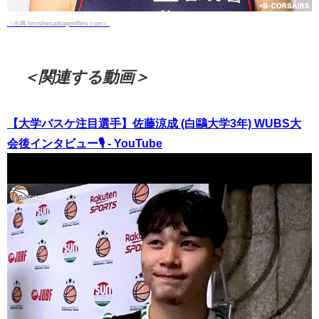
（出典 hiroshimadragonflies.com）
＜関連する動画＞
【大学バスケ注目選手】佐藤涼成 (白鷗大学3年) WUBS大
会後インタビュー🎙 - YouTube