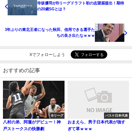
寺坂優羽がBリーグドラフト初の志望届提出！期待
の20歳SGとは？
3年ぶりの東北王者になった秋田、信用できる選手た
ちの良さ出たなｗｗｗ
Xでフォローしよう
おすすめの記事
Bリーグ
バスケ日本代表
八村の弟、阿蓮がデビュー！神
おまえら、男子日本代表が強す
戸ストークスの快勝劇
ぎて草ｗｗｗ