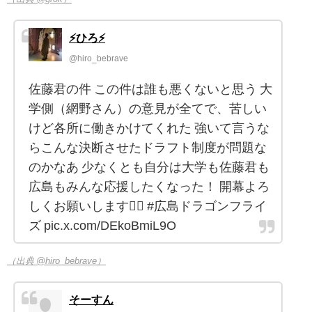
⚡️ひろ⚡️
@hiro_bebrave
佐藤君の件 この件は誰も悪くないと思う 大
学側（網野さん）の意見が全てで、苦しい
けど各所に働きかけてくれた 強いて言うな
らこんな決断させたドラフト制度が問題な
のかなあ 少なくとも自分は大学も佐藤君も
広島もみんな応援したくなった！ 開幕よろ
しくお願いします🙇‍♂️ #広島ドラゴンフライ
ズ pic.x.com/DEkoBmiL9O
（出典 @hiro_bebrave）
そーすん