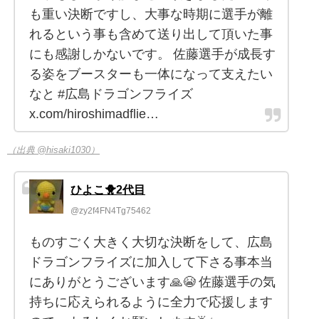
も重い決断ですし、大事な時期に選手が離
れるという事も含めて送り出して頂いた事
にも感謝しかないです。 佐藤選手が成長す
る姿をブースターも一体になって支えたい
なと #広島ドラゴンフライズ
x.com/hiroshimadflie…
（出典 @hisaki1030）
ひよこ🐥2代目
@zy2f4FN4Tg75462
ものすごく大きく大切な決断をして、広島
ドラゴンフライズに加入して下さる事本当
にありがとうございます🙏😭 佐藤選手の気
持ちに応えられるように全力で応援します