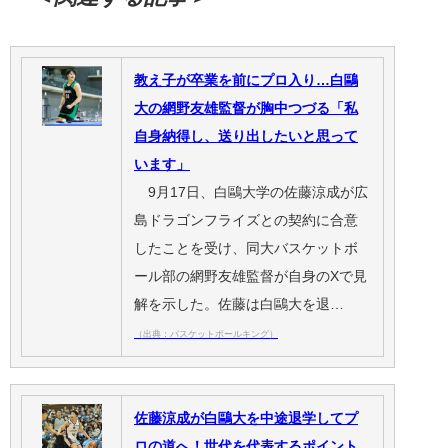
教え子が卒業を前にプロ入り…白鷗
大の網野友雄監督が胸中つづる「私
自身納得し、送り出したいと思って
います」
9月17日、白鷗大学の佐藤涼成が広
島ドラゴンフライズとの契約に合意
したことを受け、同大バスケットボ
ール部の網野友雄監督が自身のXで見
解を示した。佐藤は白鷗大を退…
（出典：バスケットボールキング）
佐藤涼成が白鷗大を中途退学してプ
ロの道へ！世代を代表するポイント