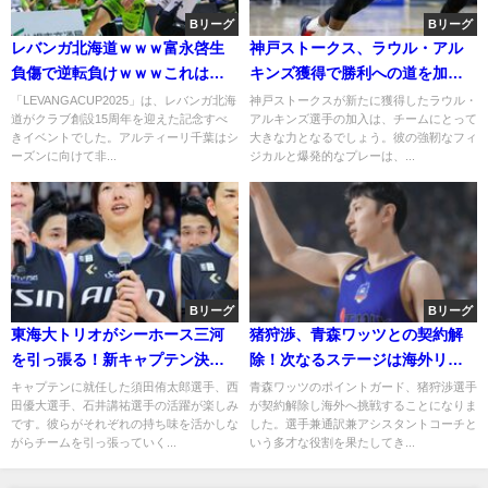
Bリーグ
Bリーグ
レバンガ北海道ｗｗｗ富永啓生
神戸ストークス、ラウル・アル
負傷で逆転負けｗｗｗこれは辛
キンズ獲得で勝利への道を加速
いわｗｗｗ
ｗｗｗ
「LEVANGACUP2025」は、レバンガ北海
神戸ストークスが新たに獲得したラウル・
道がクラブ創設15周年を迎えた記念すべ
アルキンズ選手の加入は、チームにとって
きイベントでした。アルティーリ千葉はシ
大きな力となるでしょう。彼の強靭なフィ
ーズンに向けて非...
ジカルと爆発的なプレーは、...
Bリーグ
Bリーグ
東海大トリオがシーホース三河
猪狩渉、青森ワッツとの契約解
を引っ張る！新キャプテン決定
除！次なるステージは海外リー
のニュース
グ？
キャプテンに就任した須田侑太郎選手、西
青森ワッツのポイントガード、猪狩渉選手
田優大選手、石井講祐選手の活躍が楽しみ
が契約解除し海外へ挑戦することになりま
です。彼らがそれぞれの持ち味を活かしな
した。選手兼通訳兼アシスタントコーチと
がらチームを引っ張っていく...
いう多才な役割を果たしてき...