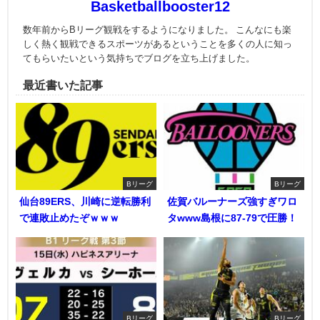
Basketballbooster12
数年前からBリーグ観戦をするようになりました。 こんなにも楽
しく熱く観戦できるスポーツがあるということを多くの人に知っ
てもらいたいという気持ちでブログを立ち上げました。
最近書いた記事
Bリーグ
Bリーグ
仙台89ERS、川崎に逆転勝利
佐賀バルーナーズ強すぎワロ
で連敗止めたぞｗｗｗ
タwww島根に87-79で圧勝！
Bリーグ
Bリーグ