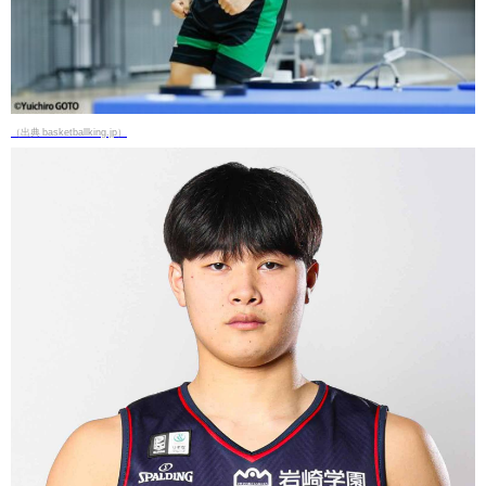
（出典 basketballking.jp）