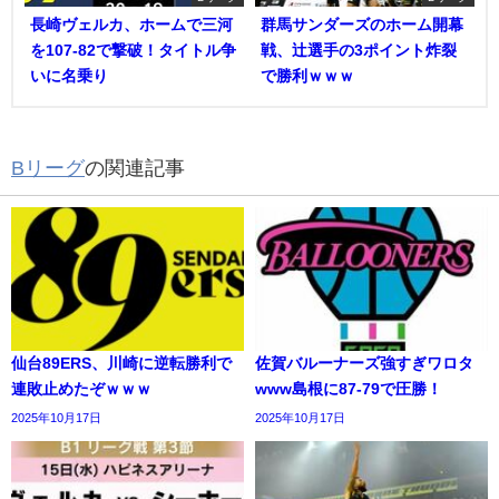
長崎ヴェルカ、ホームで三河
群馬サンダーズのホーム開幕
を107-82で撃破！タイトル争
戦、辻選手の3ポイント炸裂
いに名乗り
で勝利ｗｗｗ
Bリーグ
の関連記事
仙台89ERS、川崎に逆転勝利で
佐賀バルーナーズ強すぎワロタ
連敗止めたぞｗｗｗ
www島根に87-79で圧勝！
2025年10月17日
2025年10月17日