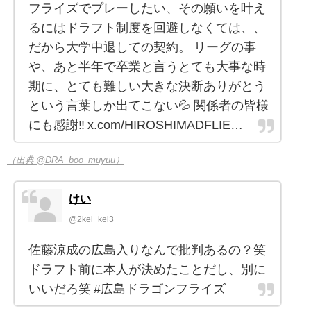
フライズでプレーしたい、その願いを叶え
るにはドラフト制度を回避しなくては、、
だから大学中退しての契約。 リーグの事
や、あと半年で卒業と言うとても大事な時
期に、とても難しい大きな決断ありがとう
という言葉しか出てこない💦 関係者の皆様
にも感謝‼️ x.com/HIROSHIMADFLIE…
（出典 @DRA_boo_muyuu）
けい
@2kei_kei3
佐藤涼成の広島入りなんで批判あるの？笑
ドラフト前に本人が決めたことだし、別に
いいだろ笑 #広島ドラゴンフライズ