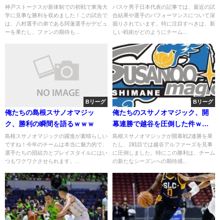
神戸ストークスが新体制での初戦で東海大
バスケ男子日本代表の記事では、最近の試
学に見事な勝利を収めました！この試合で
合結果や選手のパフォーマンスについて深
は、八村選手の弟である阿蓮選手がデビュ
掘りされています。特に注目すべきは、新
ーを果たし、ファンの期待も...
しい戦術がどのようにチーム...
Bリーグ
Bリーグ
俺たちの島根スサノオマジッ
俺たちのスサノオマジック、開
ク、勝利の瞬間を語るｗｗｗ
幕連勝で越谷を圧倒した件ｗｗ
ｗ
島根スサノオマジックの躍進が素晴らしい
島根スサノオマジックが開幕戦2連勝を果
ですね！今年のチームは本当に魅力的で、
たし、2戦目では越谷アルファーズを見事
選手たちの団結力とプレイスタイルにはい
に圧倒しました。特にこの勝利は、チーム
つもワクワクさせられます。...
の新たなシーズンへの期待感...