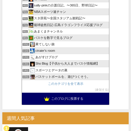
sally-pinkの介護日記。〜365日、野球日記〜
4位
NBAスポーツ速チャン
5位
スタ辞苑〜全国スタジアム観戦記〜
6位
籠球徒然日記-広島ドラゴンフライズ応援ブログ
7位
あまくまチャンネル
8位
バスケを数字で見るブログ
9位
果てしない旅
10位
ctraier's room
11位
あがすけブログ
12位
Sho Blog【子供から大人までバスケ情報網】
13位
スポーツとデータの巣
14位
バスケットボールを、遊びつくそう。
15位
このカテゴリを全て表示
参加する
このブログに投票する
週間人気記事