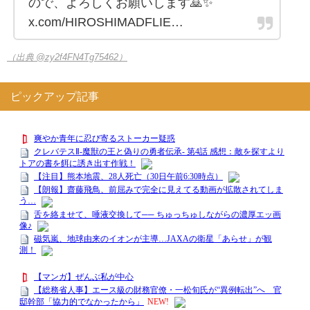
ので、よろしくお願いします🙇✨️
x.com/HIROSHIMADFLIE…
（出典 @zy2f4FN4Tg75462）
ピックアップ記事