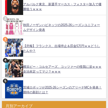
アルバルク東京、新選手マーカス・フォスター加入で優
勝狙うｗｗｗ
秋田ノーザンハピネッツの2025-26シーズンユニフォー
ムデザイン発表
【悲報】フランクス、出場停止＆罰金5万円ｗｗどうし
たんや？
横浜ビー・コルセアーズ、コッツァーの怪我に涙ｗｗｗ
全治未定ってマジ？ｗｗｗ
茨城ロボッツが2025-26シーズンのアリーナMCを発表！
期待の新顔とは？
月別アーカイブ