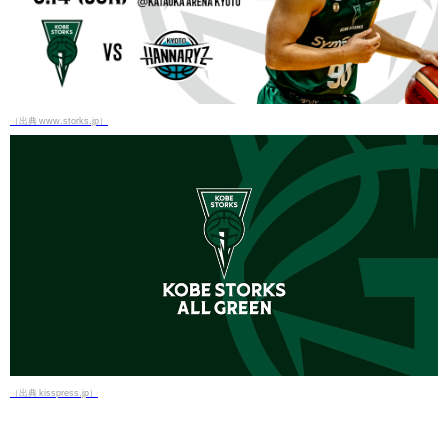
（出典 www.storks.jp）
（出典 kisspress.jp）