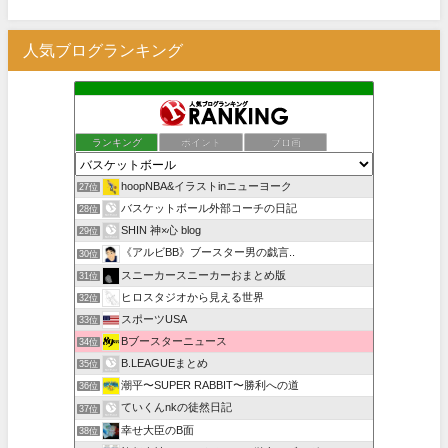
人気ブログランキング
ランキング
ポイント
ブロ画
hoopNBA&イラストinニューヨーク
27位
バスケットボール外部コーチの日記
28位
SHIN 神×心 blog
29位
《アルビBB》ブースター男の戯言..
30位
スニーカースニーカーおまとめ版
31位
ヒロスタジオから見える世界
32位
スポーツUSA
33位
Bブースターニュース
34位
B.LEAGUEまとめ
35位
潮平〜SUPER RABBIT〜勝利への道
36位
ていくんnkの徒然日記
37位
幸せ大臣のB面
38位