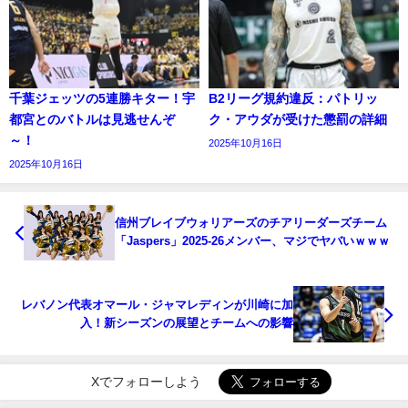
千葉ジェッツの5連勝キター！宇
B2リーグ規約違反：パトリッ
都宮とのバトルは見逃せんぞ
ク・アウダが受けた懲罰の詳細
～！
2025年10月16日
2025年10月16日
信州ブレイブウォリアーズのチアリーダーズチーム
「Jaspers」2025-26メンバー、マジでヤバいｗｗｗ
レバノン代表オマール・ジャマレディンが川崎に加
入！新シーズンの展望とチームへの影響
Xでフォローしよう