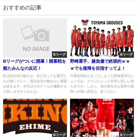
おすすめの記事
Bリーグ
Bリーグ
Bリーグがついに開幕！開幕戦を
野崎選手、膝負傷で絶望的ｗｗ
観たみんなの反応！
ｗでも復帰を目指すってよ！
B.LEAGUEの魅力は、何と言っても選手た
今季絶望的となってしまった野崎選手のニ
ちの熱いプレー。毎試合目が離せない展開
ュースは、ファンにとって非常に悲しい知
が続きます。今年はどのチームが優勝する
らせです。しかし、彼の前向きな姿勢や復
と思いますか？みんな...
帰への強い決意は、多くの人...
Bリーグ
Bリーグ