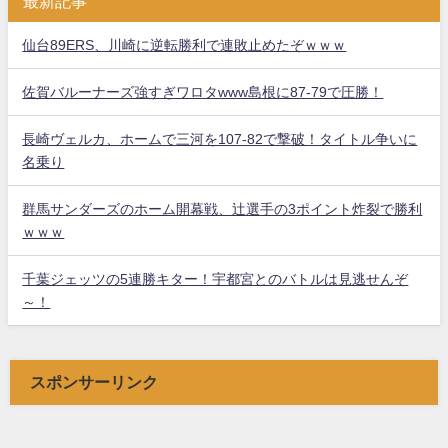
最新記事
仙台89ERS、川崎に逆転勝利で連敗止めたぞｗｗｗ
佐賀バルーナーズ強すぎワロタwww島根に87-79で圧勝！
長崎ヴェルカ、ホームで三河を107-82で撃破！タイトル争いに
名乗り
群馬サンダーズのホーム開幕戦、辻選手の3ポイント炸裂で勝利
ｗｗｗ
千葉ジェッツの5連勝キター！宇都宮とのバトルは見逃せんぞ
～！
スポンサーリンク