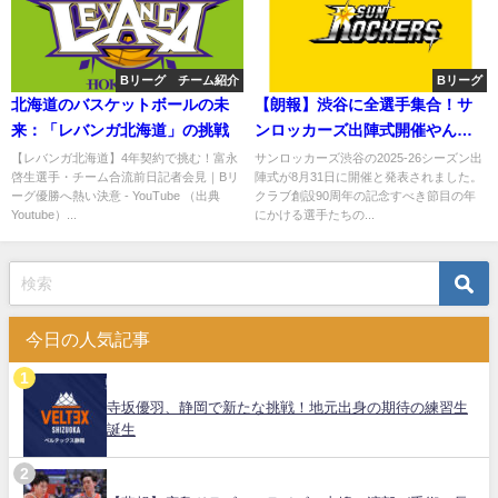
Bリーグ チーム紹介
Bリーグ
北海道のバスケットボールの未
【朗報】渋谷に全選手集合！サ
来：「レバンガ北海道」の挑戦
ンロッカーズ出陣式開催やん
け！
【レバンガ北海道】4年契約で挑む！富永
サンロッカーズ渋谷の2025-26シーズン出
啓生選手・チーム合流前日記者会見｜Bリ
陣式が8月31日に開催と発表されました。
ーグ優勝へ熱い決意 - YouTube （出典
クラブ創設90周年の記念すべき節目の年
Youtube）...
にかける選手たちの...
今日の人気記事
寺坂優羽、静岡で新たな挑戦！地元出身の期待の練習生
誕生