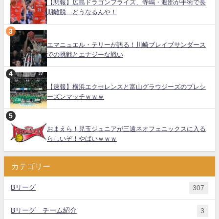
【悲報】広島ドラゴンフライズ、寺嶋・渡部が手術で長
期離脱…どうなるんや！
エマニュエル・テリーが語る！川崎ブレイブサンダース
での挑戦とエナジーな戦い
【速報】横浜エクセレンスと富山グラウジーズのプレシ
ーズンマッチｗｗｗ
おまえら！児玉ジュニアが三遠ネオフェニックスに入る
らしいぞ！やばいｗｗｗ
カテゴリー
Bリーグ
307
Bリーグ チーム紹介
3