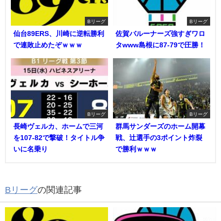
Bリーグ
Bリーグ
仙台89ERS、川崎に逆転勝利
佐賀バルーナーズ強すぎワロ
で連敗止めたぞｗｗｗ
タwww島根に87-79で圧勝！
Bリーグ
Bリーグ
長崎ヴェルカ、ホームで三河
群馬サンダーズのホーム開幕
を107-82で撃破！タイトル争
戦、辻選手の3ポイント炸裂
いに名乗り
で勝利ｗｗｗ
Bリーグ
の関連記事