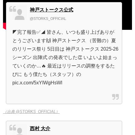
神戸ストークス公式
@STORKS_OFFICIAL
◤完了報告✅◢ 皆さん、いつも盛り上げありが
とうございます🙌 神戸ストークス （苦難の）夏
のリリース祭り 5日目は 神戸ストークス 2025-26
シーズン 出陣式 の発表でした👏 いよいよ始まっ
ていくのか…🔥 最近はリリースの調整をするた
びに もう僕たち（スタッフ）の
pic.x.com/5xYIWgHsWl
（出典 @STORKS_OFFICIAL）
西村 大介