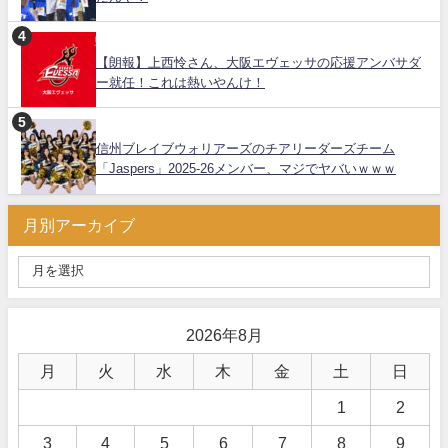
【朗報】上西怜さん、大阪エヴェッサの応援アンバサダ
ー就任！これは熱いやんけ！
信州ブレイブウォリアーズのチアリーダーズチーム
「Jaspers」2025-26メンバー、マジでヤバいｗｗｗ
月別アーカイブ
2026年8月
月
火
水
木
金
土
日
1
2
3
4
5
6
7
8
9