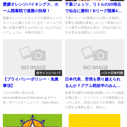
愛媛オレンジバイキングス、ホ
千葉ジェッツ、リトルの20得点
ーム開幕戦で連勝の快挙！
で仙台に勝利！Bリーグ開幕4連
勝
愛媛オレンジバイキングスの素晴らしいス
千葉ジェッツが開幕からの勢いを維持し、
タートに心躍らされています！ホームでの
見事な4連勝を達成しました！新加入のリ
熱い応援が選手たちの力になったのではな
トル選手が20得点を挙げ、試合の流れを
いでしょうか。今後の試合で...
引き寄せる活躍をしたのが大...
当サイトについて
バスケ日本代表
【プライバシーポリシー・免責
日本代表、苦境を乗り越えられ
事項】
るんか？グアム戦前半のみんな
の反応
ブログの問い合わせ先：
各選手の調子や怪我の状態についての情報
basketballbooster12@outlook.jp サイト
が飛び交い、ファンにとっての情報源とな
名：Bブースターニュース（https://bask...
っています。試合に向けての準備や、戦術
に関する考察も多く、熱心に...