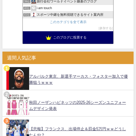
旅行会社ワールドイベント鎌倉のブログ
39位
i am touch
40位
スポーツ中継を無料視聴できるサイト案内所
41位
このカテゴリを全て表示
参加する
このブログに投票する
週間人気記事
アルバルク東京、新選手マーカス・フォスター加入で優
勝狙うｗｗｗ
秋田ノーザンハピネッツの2025-26シーズンユニフォー
ムデザイン発表
【悲報】フランクス、出場停止＆罰金5万円ｗｗどうし
たんや？