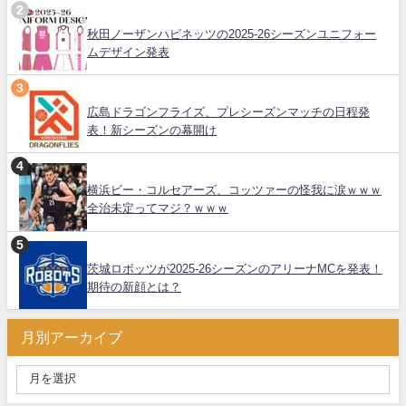
秋田ノーザンハピネッツの2025-26シーズンユニフォー
ムデザイン発表
広島ドラゴンフライズ、プレシーズンマッチの日程発
表！新シーズンの幕開け
横浜ビー・コルセアーズ、コッツァーの怪我に涙ｗｗｗ
全治未定ってマジ？ｗｗｗ
茨城ロボッツが2025-26シーズンのアリーナMCを発表！
期待の新顔とは？
月別アーカイブ