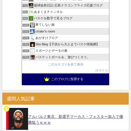
籠球徒然日記-広島ドラゴンフライズ応援ブログ
7位
あまくまチャンネル
8位
バスケを数字で見るブログ
9位
果てしない旅
10位
ctraier's room
11位
あがすけブログ
12位
Sho Blog【子供から大人までバスケ情報網】
13位
スポーツとデータの巣
14位
バスケットボールを、遊びつくそう。
15位
このカテゴリを全て表示
参加する
このブログに投票する
週間人気記事
アルバルク東京、新選手マーカス・フォスター加入で優
勝狙うｗｗｗ