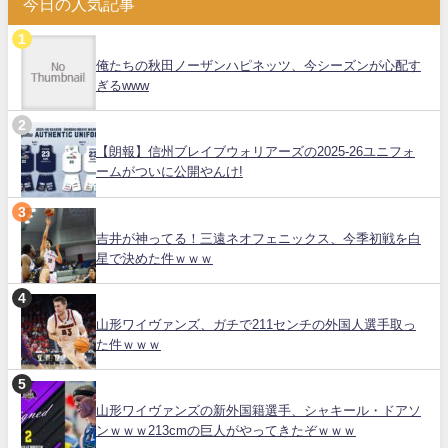
今日の人気記事
俺たちの秋田ノーザンハピネッツ、今シーズンが心配す
ぎるwww
【朗報】信州ブレイブウォリアーズの2025-26ユニフォ
ームがついに公開やんけ!
吉井が神ってる！三遠ネオフェニックス、今季初戦を白
星で決めた件ｗｗｗ
山形ワイヴァンズ、ガチで211センチの外国人選手取っ
た件ｗｗｗ
山形ワイヴァンズの新外国籍選手、シャキール・ドアソ
ンｗｗｗ213cmの巨人がやってきたぞｗｗｗ