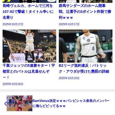
長崎ヴェルカ、ホームで三河を
群馬サンダーズのホーム開幕
107-82で撃破！タイトル争いに
戦、辻選手の3ポイント炸裂で勝
名乗り
利ｗｗｗ
2025年10月17日
2025年10月17日
千葉ジェッツの5連勝キター！宇
B2リーグ規約違反：パトリッ
都宮とのバトルは見逃せんぞ
ク・アウダが受けた懲罰の詳細
～！
2025年10月16日
2025年10月16日
BamVenus決定ｗｗｗバンビシャス奈良のメンバー
に俺らビビってるｗｗ