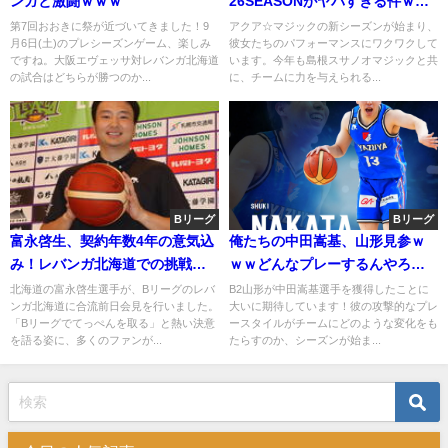
ンガと激闘ｗｗｗ
26SEASONがヤバすぎる件ｗ
ｗ みんな見るべきやで～～
第7回おおきに祭が近づいてきました！9
アクア☆マジックの新シーズンが始まり、
月6日(土)のプレシーズンゲーム、楽しみ
彼女たちのパフォーマンスにワクワクして
ですね。大阪エヴェッサ対レバンガ北海道
います。今年も島根スサノオマジックと共
の試合はどちらが勝つのか...
に、チームに力を与えられる...
Bリーグ
Bリーグ
富永啓生、契約年数4年の意気込
俺たちの中田嵩基、山形見参ｗ
み！レバンガ北海道での挑戦が
ｗｗどんなプレーするんやろ
始まる
な〜
北海道の富永啓生選手が、Bリーグのレバ
B2山形が中田嵩基選手を獲得したことに
ンガ北海道に合流前日会見を行いました。
大いに期待しています！彼の攻撃的なプレ
「Bリーグでてっぺんを取る」と熱い決意
ースタイルがチームにどのような変化をも
を語る姿に、多くのファンが...
たらすのか、シーズンが始ま...