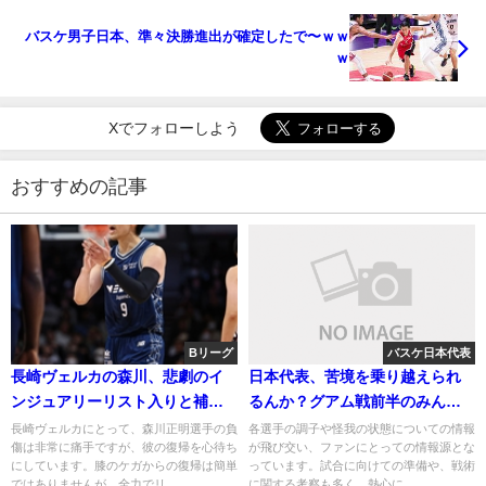
バスケ男子日本、準々決勝進出が確定したで〜ｗｗ
ｗ
Xでフォローしよう
おすすめの記事
Bリーグ
バスケ日本代表
長崎ヴェルカの森川、悲劇のイ
日本代表、苦境を乗り越えられ
ンジュアリーリスト入りと補強
るんか？グアム戦前半のみんな
選手の狙い
の反応
長崎ヴェルカにとって、森川正明選手の負
各選手の調子や怪我の状態についての情報
傷は非常に痛手ですが、彼の復帰を心待ち
が飛び交い、ファンにとっての情報源とな
にしています。膝のケガからの復帰は簡単
っています。試合に向けての準備や、戦術
ではありませんが、全力でリ...
に関する考察も多く、熱心に...