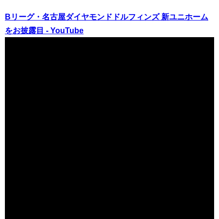
Bリーグ・名古屋ダイヤモンドドルフィンズ 新ユニホーム
をお披露目 - YouTube
（出典 Youtube）
【最新情報】注目カード続々で激戦必死の年末に！？3rdユ
ニフォームのお披露目や新バラエティ企画の発表など情報