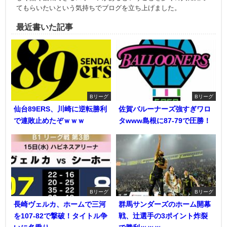
てもらいたいという気持ちでブログを立ち上げました。
最近書いた記事
Bリーグ
Bリーグ
仙台89ERS、川崎に逆転勝利
佐賀バルーナーズ強すぎワロ
で連敗止めたぞｗｗｗ
タwww島根に87-79で圧勝！
Bリーグ
Bリーグ
長崎ヴェルカ、ホームで三河
群馬サンダーズのホーム開幕
を107-82で撃破！タイトル争
戦、辻選手の3ポイント炸裂