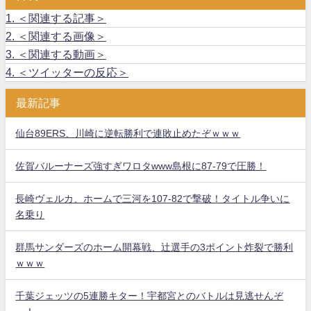
1.
＜関連する記事＞
2.
＜関連する画像＞
3.
＜関連する動画＞
4.
＜ツイッターの反応＞
最新記事
仙台89ERS、川崎に逆転勝利で連敗止めたぞｗｗｗ
佐賀バルーナーズ強すぎワロタwww島根に87-79で圧勝！
長崎ヴェルカ、ホームで三河を107-82で撃破！タイトル争いに
名乗り
群馬サンダーズのホーム開幕戦、辻選手の3ポイント炸裂で勝利
ｗｗｗ
千葉ジェッツの5連勝キター！宇都宮とのバトルは見逃せんぞ