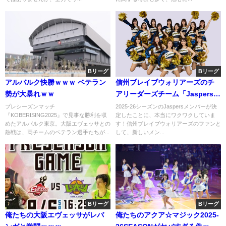
Bリーグ
Bリーグ
アルバルク快勝ｗｗｗ ベテラン
信州ブレイブウォリアーズのチ
勢が大暴れｗｗ
アリーダーズチーム「Jaspers」
2025-26メンバー、マジでヤバい
プレシーズンマッチ
2025-26シーズンのJaspersメンバーが決
『KOBERISING2025』で見事な勝利を収
定したことに、本当にワクワクしていま
ｗｗｗ
めたアルバルク東京。大阪エヴェッサとの
す！信州ブレイブウォリアーズのファンと
熱戦は、両チームのベテラン選手たちが...
して、新しいメン...
Bリーグ
Bリーグ
俺たちの大阪エヴェッサがレバ
俺たちのアクア☆マジック2025-