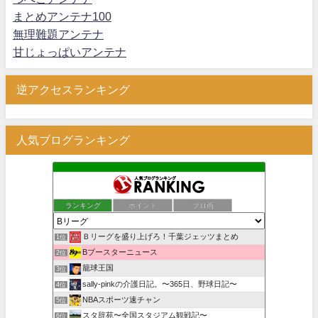
まとめアンテナ100
無理難題アンテナ
甘じょっぱいアンテナ
逆アクセスランキング
人気ブログランキング
ランキング
ポイント
ブロ画
Ｂリーグを盛り上げろ！千葉ジェッツまとめ
1位
Bブースターニュース
2位
籠球王国
3位
sally-pinkの介護日記。〜365日、野球日記〜
4位
NBAスポーツ速チャン
5位
スタ辞苑〜全国スタジアム観戦記〜
6位