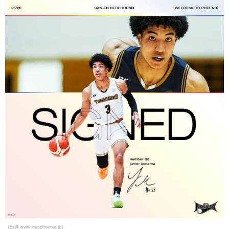
（出典 www.neophoenix.jp）