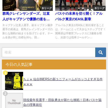
Bリーグ
Bリーグ
群馬クレインサンダーズ、辻直
バスケの未来を切り開く！アル
人がキャプテンで優勝の道を切
バルク東京のEASL新章
り開くｗｗｗ
キャプテン辻直人選手、副キャプテン藤井
アルバルク東京がEASLに初出場すること
選手の発表は、群馬クレインサンダーズの
は、チームにとって大きなステップです！
新たな挑戦の始まりを告げています。チー
開幕節は宇都宮ブレックスに2連敗を喫
ム全員が同じ目標を持ち、団...
し、次節では琉球ゴールデン...
今日の人気記事
ちょｗ 仙台89ERSの新ユニフォームがカッコよすぎる件
ｗｗｗ
現役最年長選手・田臥勇太が新たな挑戦！日本バスケ協
会の理事就任