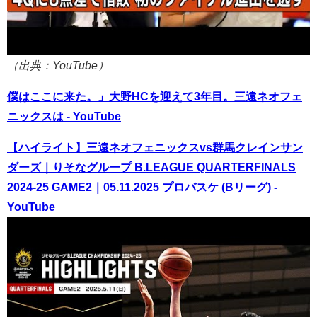
（出典：YouTube）
僕はここに来た。」大野HCを迎えて3年目。三遠ネオフェ
ニックスは - YouTube
【ハイライト】三遠ネオフェニックスvs群馬クレインサン
ダーズ｜りそなグループ B.LEAGUE QUARTERFINALS
2024-25 GAME2｜05.11.2025 プロバスケ (Bリーグ) -
YouTube