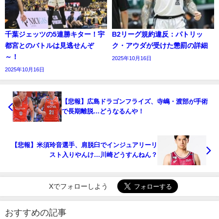
千葉ジェッツの5連勝キター！宇
B2リーグ規約違反：パトリッ
都宮とのバトルは見逃せんぞ
ク・アウダが受けた懲罰の詳細
～！
2025年10月16日
2025年10月16日
【悲報】広島ドラゴンフライズ、寺嶋・渡部が手術
で長期離脱…どうなるんや！
【悲報】米須玲音選手、肩脱臼でインジュアリーリ
スト入りやんけ…川崎どうすんねん？
Xでフォローしよう
おすすめの記事