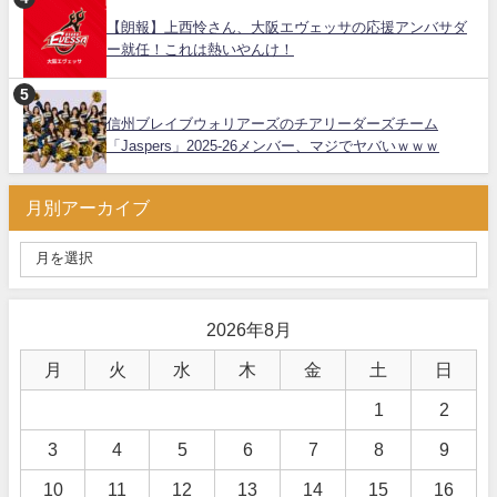
【朗報】上西怜さん、大阪エヴェッサの応援アンバサダ
ー就任！これは熱いやんけ！
信州ブレイブウォリアーズのチアリーダーズチーム
「Jaspers」2025-26メンバー、マジでヤバいｗｗｗ
月別アーカイブ
2026年8月
月
火
水
木
金
土
日
1
2
3
4
5
6
7
8
9
10
11
12
13
14
15
16