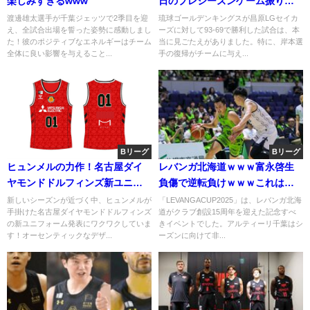
楽しみすぎるwww
日のプレシーズンゲーム振り返
り
渡邊雄太選手が千葉ジェッツで2季目を迎
琉球ゴールデンキングスが昌原LGセイカ
え、全試合出場を誓った姿勢に感動しまし
ーズに対して93-69で勝利した試合は、本
た！彼のポジティブなエネルギーはチーム
当に見ごたえがありました。特に、岸本選
全体に良い影響を与えること...
手の復帰がチームに与え...
Bリーグ
Bリーグ
ヒュンメルの力作！名古屋ダイ
レバンガ北海道ｗｗｗ富永啓生
ヤモンドドルフィンズ新ユニフ
負傷で逆転負けｗｗｗこれは辛
ォーム、どう思う？ｗｗ
いわｗｗｗ
新しいシーズンが近づく中、ヒュンメルが
「LEVANGACUP2025」は、レバンガ北海
手掛けた名古屋ダイヤモンドドルフィンズ
道がクラブ創設15周年を迎えた記念すべ
の新ユニフォーム発表にワクワクしていま
きイベントでした。アルティーリ千葉はシ
す！オーセンティックなデザ...
ーズンに向けて非...