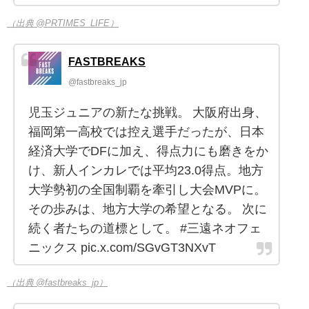
（出典 @PRTIMES_LIFE）
FASTBREAKS
@fastbreaks_jp
児玉ジュニアの新たな挑戦。 大阪府出身、
福岡第一高校では控え選手だったが、日本
経済大学でDFに加え、得点力にも磨きをか
け、新人インカレでは平均23.0得点。地方
大学勢初の全国制覇を牽引し大会MVPに。
その歩みは、地方大学の希望となる。 次に
続く者たちの道標として。 #三遠ネオフェ
ニックス pic.x.com/SGvGT3NXvT
（出典 @fastbreaks_jp）