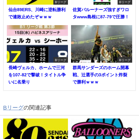
Bリーグ
Bリーグ
仙台89ERS、川崎に逆転勝利
佐賀バルーナーズ強すぎワロ
で連敗止めたぞｗｗｗ
タwww島根に87-79で圧勝！
Bリーグ
Bリーグ
長崎ヴェルカ、ホームで三河
群馬サンダーズのホーム開幕
を107-82で撃破！タイトル争
戦、辻選手の3ポイント炸裂
いに名乗り
で勝利ｗｗｗ
Bリーグ
の関連記事