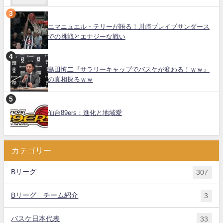
エマニュエル・テリーが語る！川崎ブレイブサンダース
での挑戦とエナジーな戦い
島田慎二『サラリーキャップでバスケが変わる！ｗｗ』
の真相探るｗｗ
仙台89ers：進化と地域愛
カテゴリー
Bリーグ
307
Bリーグ チーム紹介
3
バスケ日本代表
33