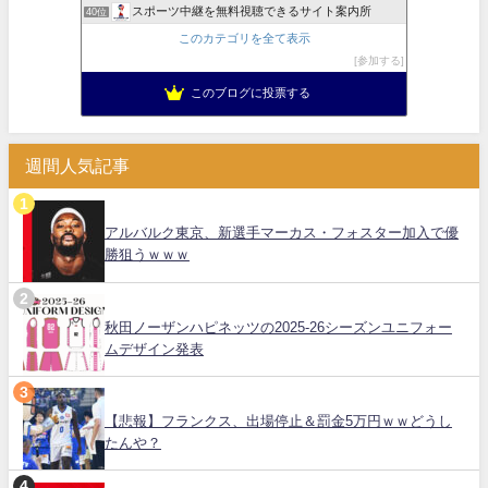
スポーツ中継を無料視聴できるサイト案内所
40位
このカテゴリを全て表示
参加する
このブログに投票する
週間人気記事
アルバルク東京、新選手マーカス・フォスター加入で優
勝狙うｗｗｗ
秋田ノーザンハピネッツの2025-26シーズンユニフォー
ムデザイン発表
【悲報】フランクス、出場停止＆罰金5万円ｗｗどうし
たんや？