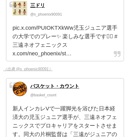
三ドリ
@s_phoenix90091
pic.x.com/PUIOKTXkWw児玉ジュニア選手
の大学でのプレー✨ 楽しみな選手です❤️‍🔥 #
三遠ネオフェニックス
x.com/neo_phoenix/st…
（出典 @s_phoenix90091）
バスケット・カウント
@basket_count
新人インカレVで一躍脚光を浴びた日本経
済大の児玉ジュニア選手が、三遠ネオフェ
ニックスでプロキャリアをスタートさせま
す。同大の片桐監督は「三遠がジュニアの