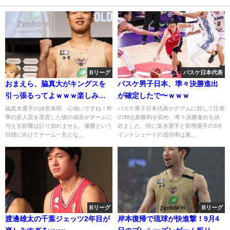
Bリーグ
バスケ日本代表
おまえら、脇真大がキングスを
バスケ男子日本、準々決勝進出
引っ張るってよｗｗｗ楽しみす
が確定したで〜ｗｗｗ
ぎる件ｗ
脇真大選手の決意表明、心強いですね！昨
バスケ男子日本代表がグアムに対して圧巻
季の新人賞を受賞した彼の成長がチームに
の39点差勝利を収め、準々決勝進出を決
与える影響は計り知れません。優勝という
めました。特に富永選手と富樫選手の3ポ
目標に向けてチーム一丸とな...
イントシュートの成功率は素...
Bリーグ
Bリーグ
渡邊雄太の千葉ジェッツ2年目が
岸本復帰で琉球が快進撃！9月4