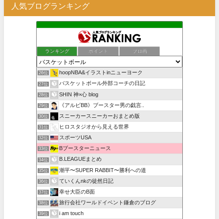
人気ブログランキング
ランキング
ポイント
ブロ画
hoopNBA&イラストinニューヨーク
26位
バスケットボール外部コーチの日記
27位
SHIN 神×心 blog
28位
《アルビBB》ブースター男の戯言..
29位
スニーカースニーカーおまとめ版
30位
ヒロスタジオから見える世界
31位
スポーツUSA
32位
Bブースターニュース
33位
B.LEAGUEまとめ
34位
潮平〜SUPER RABBIT〜勝利への道
35位
ていくんnkの徒然日記
36位
幸せ大臣のB面
37位
旅行会社ワールドイベント鎌倉のブログ
38位
i am touch
39位